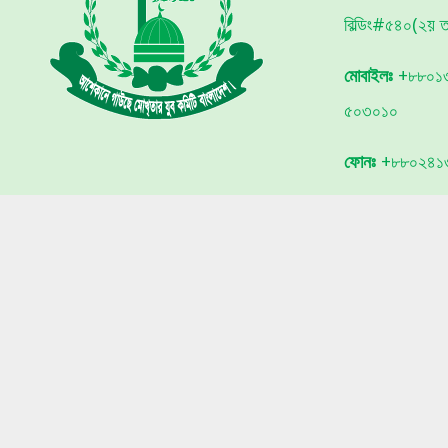
বিল্ডিং#৫৪০(২য় তল
মোবাইলঃ
+৮৮০১৩
৫০৩০১০
ফোনঃ
+৮৮০২৪১