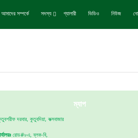
আমাদের সম্পর্কে
সদস্য
গ্যালারী
ভিডিও
নিউজ
নো
ম্যাপ
তুবশরীফ দরবার, কুতুবদিয়া, কক্সবাজার
র্যালয়ঃ
রোড#৮এ, ব্লক-বি,