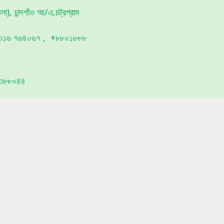
া), চান্দগাঁও আ/এ,চট্রগ্রাম
১৬ ৭৬৪০৬৭ , +৮৮০১৮৮৮
৩৮৮০৪৪