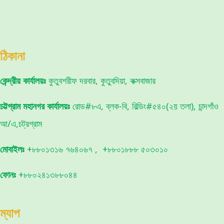
ঠিকানা
কেন্দ্রীয় কার্যালয়ঃ
কুতুবশরীফ দরবার, কুতুবদিয়া, কক্সবাজার
চট্টগ্রাম মহানগর কার্যালয়ঃ
রোড#৮এ, ব্লক-বি, বিল্ডিং#৫৪০(২য় তলা), চান্দগাঁও
আ/এ,চট্রগ্রাম
মোবাইলঃ
+৮৮০১৩১৬ ৭৬৪০৬৭ , +৮৮০১৮৮৮ ৫০৩০১০
ফোনঃ
+৮৮০২৪১৩৮৮০৪৪
ম্যাপ