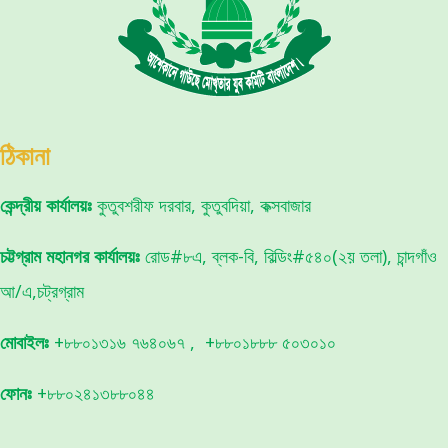
ঠিকানা
কেন্দ্রীয় কার্যালয়ঃ
কুতুবশরীফ দরবার, কুতুবদিয়া, কক্সবাজার
চট্টগ্রাম মহানগর কার্যালয়ঃ
রোড#৮এ, ব্লক-বি, বিল্ডিং#৫৪০(২য় তলা), চান্দগাঁও
আ/এ,চট্রগ্রাম
মোবাইলঃ
+৮৮০১৩১৬ ৭৬৪০৬৭ , +৮৮০১৮৮৮ ৫০৩০১০
ফোনঃ
+৮৮০২৪১৩৮৮০৪৪