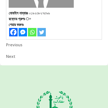
মোবাইল নাম্বারঃ
০১৯২৩৮২৭৫৯৬
রক্তের গ্রুপঃ
O+
শেয়ার করুনঃ
Post
Previous
Previous
Post
navigation
Next
Next
Post