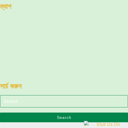
ম্যাপ
সার্চ করুন
Search
for:
Search