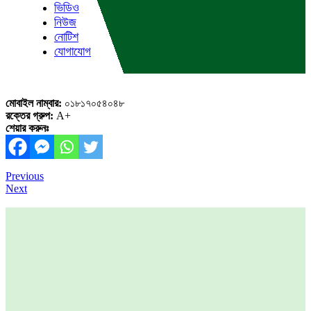
ভিডিও
নিউজ
নোটিশ
যোগাযোগ
Close
Menu
মোবাইল নাম্বার:
০১৮১৭০৫৪০৪৮
রক্তের গ্রুপ:
A+
শেয়ার করুনঃ
Previous
Previous
Post
Post
Next
Next
Post
navigation