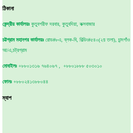
ঠিকানা
কেন্দ্রীয় কার্যালয়ঃ
কুতুবশরীফ দরবার, কুতুবদিয়া, কক্সবাজার
চট্টগ্রাম মহানগর কার্যালয়ঃ
রোড#৮এ, ব্লক-বি, বিল্ডিং#৫৪০(২য় তলা), চান্দগাঁও
আ/এ,চট্রগ্রাম
মোবাইলঃ
+৮৮০১৩১৬ ৭৬৪০৬৭ , +৮৮০১৮৮৮ ৫০৩০১০
ফোনঃ
+৮৮০২৪১৩৮৮০৪৪
ম্যাপ