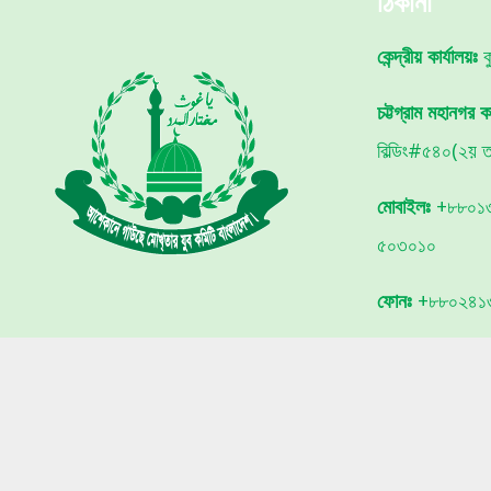
ঠিকানা
কেন্দ্রীয় কার্যালয়ঃ
কু
চট্টগ্রাম মহানগর কা
বিল্ডিং#৫৪০(২য় তল
মোবাইলঃ
+৮৮০১৩
৫০৩০১০
ফোনঃ
+৮৮০২৪১