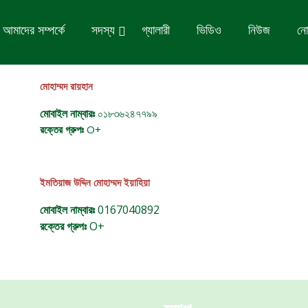
আমাদের সম্পর্কে
সদস্য
গ্যালারী
ভিডিও
নিউজ
নো
মোহাম্মদ রায়হান
মোবাইল নাম্বারঃ
০১৮৩৬২৪৭৭৯৯
রক্তের গ্রুপঃ
O+
ইমতিয়াজ উদ্দিন মোহাম্মদ ইয়াহিয়া
মোবাইল নাম্বারঃ
0167040892
রক্তের গ্রুপঃ
O+