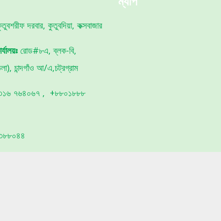
ম্যাপ
তুবশরীফ দরবার, কুতুবদিয়া, কক্সবাজার
র্যালয়ঃ
রোড#৮এ, ব্লক-বি,
া), চান্দগাঁও আ/এ,চট্রগ্রাম
১৬ ৭৬৪০৬৭ , +৮৮০১৮৮৮
৩৮৮০৪৪