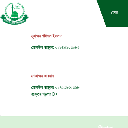
Skip
to
হোম
content
মুহাম্মদ শহিদুল ইসলাম
মোবাইল নাম্বার:
০১৮৪৫১০৩০৮৫
মোহাম্মদ আরমান
মোবাইল নাম্বারঃ
০১৭১৩৬৩১৩৬৮
রক্তের গ্রুপঃ
O+