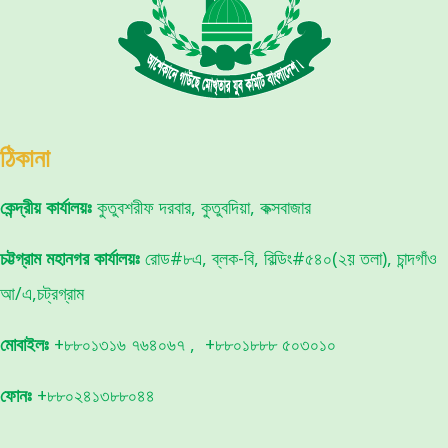
ঠিকানা
কেন্দ্রীয় কার্যালয়ঃ
কুতুবশরীফ দরবার, কুতুবদিয়া, কক্সবাজার
চট্টগ্রাম মহানগর কার্যালয়ঃ
রোড#৮এ, ব্লক-বি, বিল্ডিং#৫৪০(২য় তলা), চান্দগাঁও
আ/এ,চট্রগ্রাম
মোবাইলঃ
+৮৮০১৩১৬ ৭৬৪০৬৭ , +৮৮০১৮৮৮ ৫০৩০১০
ফোনঃ
+৮৮০২৪১৩৮৮০৪৪